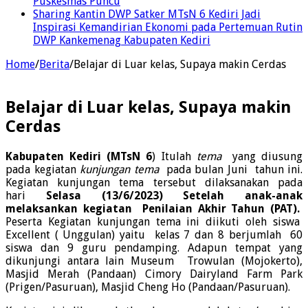
Puskesmas Puncu
Sharing Kantin DWP Satker MTsN 6 Kediri Jadi
Inspirasi Kemandirian Ekonomi pada Pertemuan Rutin
DWP Kankemenag Kabupaten Kediri
Home
/
Berita
/
Belajar di Luar kelas, Supaya makin Cerdas
Belajar di Luar kelas, Supaya makin
Cerdas
Kabupaten Kediri (MTsN 6
) Itulah
tema
yang diusung
pada kegiatan
kunjungan tema
pada bulan Juni tahun ini.
Kegiatan kunjungan tema tersebut dilaksanakan pada
hari
Selasa (13/6/2023)
Setelah anak-anak
melaksankan kegiatan Penilaian Akhir Tahun (PAT).
Peserta Kegiatan kunjungan tema ini diikuti oleh siswa
Excellent ( Unggulan) yaitu kelas 7 dan 8 berjumlah 60
siswa dan 9 guru pendamping. Adapun tempat yang
dikunjungi antara lain Museum Trowulan (Mojokerto),
Masjid Merah (Pandaan) Cimory Dairyland Farm Park
(Prigen/Pasuruan), Masjid Cheng Ho (Pandaan/Pasuruan).