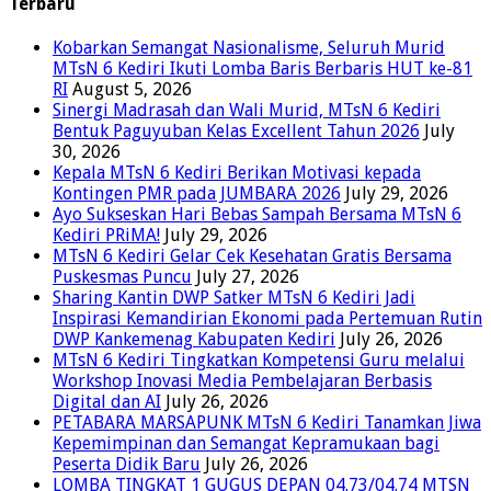
Terbaru
Kobarkan Semangat Nasionalisme, Seluruh Murid
MTsN 6 Kediri Ikuti Lomba Baris Berbaris HUT ke-81
RI
August 5, 2026
Sinergi Madrasah dan Wali Murid, MTsN 6 Kediri
Bentuk Paguyuban Kelas Excellent Tahun 2026
July
30, 2026
Kepala MTsN 6 Kediri Berikan Motivasi kepada
Kontingen PMR pada JUMBARA 2026
July 29, 2026
Ayo Sukseskan Hari Bebas Sampah Bersama MTsN 6
Kediri PRiMA!
July 29, 2026
MTsN 6 Kediri Gelar Cek Kesehatan Gratis Bersama
Puskesmas Puncu
July 27, 2026
Sharing Kantin DWP Satker MTsN 6 Kediri Jadi
Inspirasi Kemandirian Ekonomi pada Pertemuan Rutin
DWP Kankemenag Kabupaten Kediri
July 26, 2026
MTsN 6 Kediri Tingkatkan Kompetensi Guru melalui
Workshop Inovasi Media Pembelajaran Berbasis
Digital dan AI
July 26, 2026
PETABARA MARSAPUNK MTsN 6 Kediri Tanamkan Jiwa
Kepemimpinan dan Semangat Kepramukaan bagi
Peserta Didik Baru
July 26, 2026
LOMBA TINGKAT 1 GUGUS DEPAN 04.73/04.74 MTSN