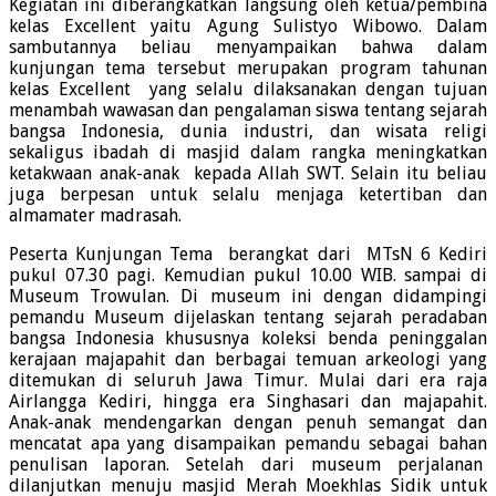
Kegiatan ini diberangkatkan langsung oleh ketua/pembina
kelas Excellent yaitu Agung Sulistyo Wibowo. Dalam
sambutannya beliau menyampaikan bahwa dalam
kunjungan tema tersebut merupakan program tahunan
kelas Excellent yang selalu dilaksanakan dengan tujuan
menambah wawasan dan pengalaman siswa tentang sejarah
bangsa Indonesia, dunia industri, dan wisata religi
sekaligus ibadah di masjid dalam rangka meningkatkan
ketakwaan anak-anak kepada Allah SWT. Selain itu beliau
juga berpesan untuk selalu menjaga ketertiban dan
almamater madrasah.
Peserta Kunjungan Tema berangkat dari MTsN 6 Kediri
pukul 07.30 pagi. Kemudian pukul 10.00 WIB. sampai di
Museum Trowulan. Di museum ini dengan didampingi
pemandu Museum dijelaskan tentang sejarah peradaban
bangsa Indonesia khususnya koleksi benda peninggalan
kerajaan majapahit dan berbagai temuan arkeologi yang
ditemukan di seluruh Jawa Timur. Mulai dari era raja
Airlangga Kediri, hingga era Singhasari dan majapahit.
Anak-anak mendengarkan dengan penuh semangat dan
mencatat apa yang disampaikan pemandu sebagai bahan
penulisan laporan. Setelah dari museum perjalanan
dilanjutkan menuju masjid Merah Moekhlas Sidik untuk