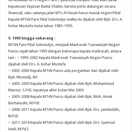
keputusan Yayasan Baitul Chalim, karena perlu dukungan secara
financial, satu-satunya jalan MTs Al Hasan harus masuk negeri/Filial
Kepala MTsN Pare Filial Sidomulyo waktu itu dijabat oleh Bpk. Drs. A.
Kohar Mustafa mulai tahun 1985-1995.
V. 1995 hingga sekarang :
MTsN Pare Filial Sidomulyo, menjadi Madrasah Tsanawiyah Negeri
Puncu sejak tahun 1995 dengan beberapa kepala madrasah, antara
lain : ~ 1995-2002 Kepala Madrasah Tsanawiyah Negeri Puncu
dijabat oleh Drs. A. Kohar Mustafa
~ 2002-2003 Kepala MTsN Puncu ada pergantian dan dijabat oleh
Bpk. Mustadji, BA
~ 2003-2005 Kepala MTsN Puncu dijabat oleh Bpk. Mohammad
Mansur, S.PdI, tepatnya akhir bulan Mei 2005
~ 2005-2008 Kepala MTsN Puncu dijabat oleh Bpk. Moh. Amak
Burhanudin, M.PdI
~ 2008-2011 Kepala MTsN Puncu dijabat oleh Bpk. Drs. Jamiluddin,
M.PdI
~ 2011-2014 Kepala MTsN Puncu dijabat oleh Bpk. Drs. Syamsul
Hadi, M.Pd.I