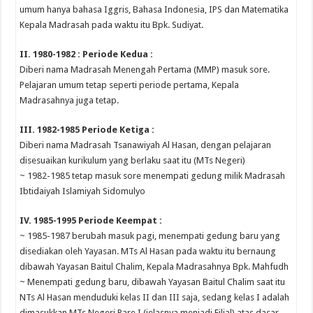
umum hanya bahasa Iggris, Bahasa Indonesia, IPS dan Matematika
Kepala Madrasah pada waktu itu Bpk. Sudiyat.
II. 1980-1982 : Periode Kedua :
Diberi nama Madrasah Menengah Pertama (MMP) masuk sore.
Pelajaran umum tetap seperti periode pertama, Kepala
Madrasahnya juga tetap.
III. 1982-1985 Periode Ketiga :
Diberi nama Madrasah Tsanawiyah Al Hasan, dengan pelajaran
disesuaikan kurikulum yang berlaku saat itu (MTs Negeri)
~ 1982-1985 tetap masuk sore menempati gedung milik Madrasah
Ibtidaiyah Islamiyah Sidomulyo
IV. 1985-1995 Periode Keempat :
~ 1985-1987 berubah masuk pagi, menempati gedung baru yang
disediakan oleh Yayasan. MTs Al Hasan pada waktu itu bernaung
dibawah Yayasan Baitul Chalim, Kepala Madrasahnya Bpk. Mahfudh
~ Menempati gedung baru, dibawah Yayasan Baitul Chalim saat itu
NTs Al Hasan menduduki kelas II dan III saja, sedang kelas I adalah
dimasukkan MTs Negeri Pare I (jelasnya menjadi Filial) atas dasar