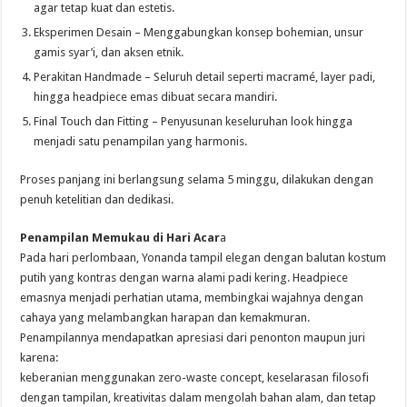
agar tetap kuat dan estetis.
⁠⁠Eksperimen Desain – Menggabungkan konsep bohemian, unsur
gamis syar’i, dan aksen etnik.
Perakitan Handmade – Seluruh detail seperti macramé, layer padi,
hingga headpiece emas dibuat secara mandiri.
⁠⁠Final Touch dan Fitting – Penyusunan keseluruhan look hingga
menjadi satu penampilan yang harmonis.
Proses panjang ini berlangsung selama 5 minggu, dilakukan dengan
penuh ketelitian dan dedikasi.
Penampilan Memukau di Hari Acar
a
Pada hari perlombaan, Yonanda tampil elegan dengan balutan kostum
putih yang kontras dengan warna alami padi kering. Headpiece
emasnya menjadi perhatian utama, membingkai wajahnya dengan
cahaya yang melambangkan harapan dan kemakmuran.
Penampilannya mendapatkan apresiasi dari penonton maupun juri
karena:
keberanian menggunakan zero-waste concept, keselarasan filosofi
dengan tampilan, kreativitas dalam mengolah bahan alam, dan tetap