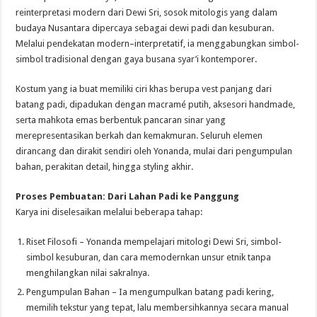
reinterpretasi modern dari Dewi Sri, sosok mitologis yang dalam
budaya Nusantara dipercaya sebagai dewi padi dan kesuburan.
Melalui pendekatan modern–interpretatif, ia menggabungkan simbol-
simbol tradisional dengan gaya busana syar’i kontemporer.
Kostum yang ia buat memiliki ciri khas berupa vest panjang dari
batang padi, dipadukan dengan macramé putih, aksesori handmade,
serta mahkota emas berbentuk pancaran sinar yang
merepresentasikan berkah dan kemakmuran. Seluruh elemen
dirancang dan dirakit sendiri oleh Yonanda, mulai dari pengumpulan
bahan, perakitan detail, hingga styling akhir.
Proses Pembuatan: Dari Lahan Padi ke Panggung
Karya ini diselesaikan melalui beberapa tahap:
⁠Riset Filosofi – Yonanda mempelajari mitologi Dewi Sri, simbol-
simbol kesuburan, dan cara memodernkan unsur etnik tanpa
menghilangkan nilai sakralnya.
Pengumpulan Bahan – Ia mengumpulkan batang padi kering,
memilih tekstur yang tepat, lalu membersihkannya secara manual