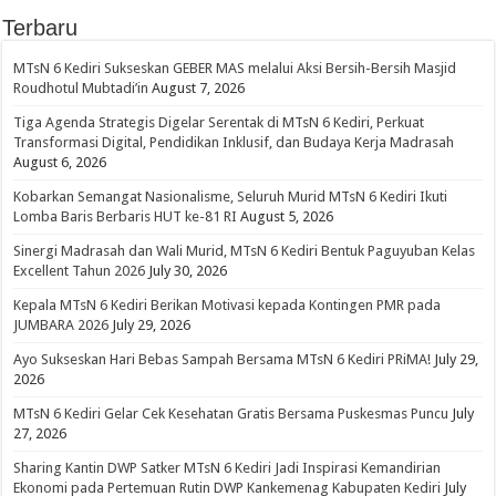
Terbaru
MTsN 6 Kediri Sukseskan GEBER MAS melalui Aksi Bersih-Bersih Masjid
Roudhotul Mubtadi’in
August 7, 2026
Tiga Agenda Strategis Digelar Serentak di MTsN 6 Kediri, Perkuat
Transformasi Digital, Pendidikan Inklusif, dan Budaya Kerja Madrasah
August 6, 2026
Kobarkan Semangat Nasionalisme, Seluruh Murid MTsN 6 Kediri Ikuti
Lomba Baris Berbaris HUT ke-81 RI
August 5, 2026
Sinergi Madrasah dan Wali Murid, MTsN 6 Kediri Bentuk Paguyuban Kelas
Excellent Tahun 2026
July 30, 2026
Kepala MTsN 6 Kediri Berikan Motivasi kepada Kontingen PMR pada
JUMBARA 2026
July 29, 2026
Ayo Sukseskan Hari Bebas Sampah Bersama MTsN 6 Kediri PRiMA!
July 29,
2026
MTsN 6 Kediri Gelar Cek Kesehatan Gratis Bersama Puskesmas Puncu
July
27, 2026
Sharing Kantin DWP Satker MTsN 6 Kediri Jadi Inspirasi Kemandirian
Ekonomi pada Pertemuan Rutin DWP Kankemenag Kabupaten Kediri
July