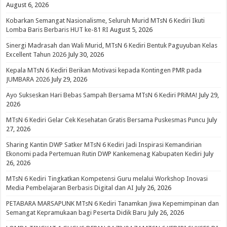
August 6, 2026
Kobarkan Semangat Nasionalisme, Seluruh Murid MTsN 6 Kediri Ikuti
Lomba Baris Berbaris HUT ke-81 RI
August 5, 2026
Sinergi Madrasah dan Wali Murid, MTsN 6 Kediri Bentuk Paguyuban Kelas
Excellent Tahun 2026
July 30, 2026
Kepala MTsN 6 Kediri Berikan Motivasi kepada Kontingen PMR pada
JUMBARA 2026
July 29, 2026
Ayo Sukseskan Hari Bebas Sampah Bersama MTsN 6 Kediri PRiMA!
July 29,
2026
MTsN 6 Kediri Gelar Cek Kesehatan Gratis Bersama Puskesmas Puncu
July
27, 2026
Sharing Kantin DWP Satker MTsN 6 Kediri Jadi Inspirasi Kemandirian
Ekonomi pada Pertemuan Rutin DWP Kankemenag Kabupaten Kediri
July
26, 2026
MTsN 6 Kediri Tingkatkan Kompetensi Guru melalui Workshop Inovasi
Media Pembelajaran Berbasis Digital dan AI
July 26, 2026
PETABARA MARSAPUNK MTsN 6 Kediri Tanamkan Jiwa Kepemimpinan dan
Semangat Kepramukaan bagi Peserta Didik Baru
July 26, 2026