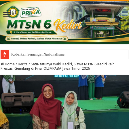
Kobarkan Semangat Nasionalisme, Seluruh Murid MTsN
Home
/
Berita
/
Satu-satunya Wakil Kediri, Siswa MTsN 6 Kediri Raih
Prestasi Gemilang di Final OLIMPABA Jawa Timur 2026