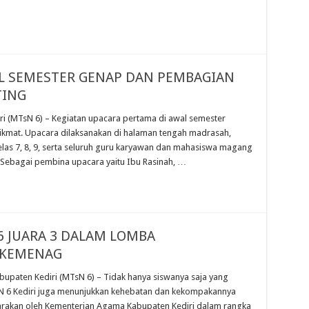
L SEMESTER GENAP DAN PEMBAGIAN
TING
(MTsN 6) – Kegiatan upacara pertama di awal semester
ikmat. Upacara dilaksanakan di halaman tengah madrasah,
kelas 7, 8, 9, serta seluruh guru karyawan dan mahasiswa magang
. Sebagai pembina upacara yaitu Ibu Rasinah, …
6 JUARA 3 DALAM LOMBA
 KEMENAG
en Kediri (MTsN 6) – Tidak hanya siswanya saja yang
N 6 Kediri juga menunjukkan kehebatan dan kekompakannya
rakan oleh Kementerian Agama Kabupaten Kediri dalam rangka