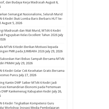
usif, dan Budaya Kerja Madrasah
August 6,
6
rkan Semangat Nasionalisme, Seluruh Murid
 6 Kediri Ikuti Lomba Baris Berbaris HUT ke-
I
August 5, 2026
rgi Madrasah dan Wali Murid, MTsN 6 Kediri
uk Paguyuban Kelas Excellent Tahun 2026
July
2026
la MTsN 6 Kediri Berikan Motivasi kepada
tingen PMR pada JUMBARA 2026
July 29, 2026
 Sukseskan Hari Bebas Sampah Bersama MTsN
diri PRiMA!
July 29, 2026
 6 Kediri Gelar Cek Kesehatan Gratis Bersama
kesmas Puncu
July 27, 2026
ing Kantin DWP Satker MTsN 6 Kediri Jadi
irasi Kemandirian Ekonomi pada Pertemuan
in DWP Kankemenag Kabupaten Kediri
July 26,
6
 6 Kediri Tingkatkan Kompetensi Guru
lui Workshop Inovasi Media Pembelajaran