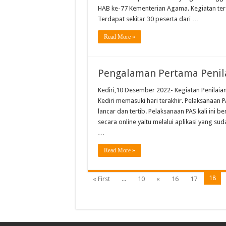
HAB ke-77 Kementerian Agama. Kegiatan ters
Terdapat sekitar 30 peserta dari …
Read More »
Pengalaman Pertama Penila
Kediri,10 Desember 2022- Kegiatan Penilaia
Kediri memasuki hari terakhir. Pelaksanaan P
lancar dan tertib. Pelaksanaan PAS kali ini 
secara online yaitu melalui aplikasi yang s
…
Read More »
18
« First
...
10
«
16
17