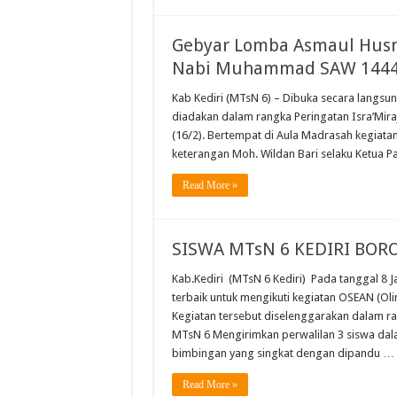
Gebyar Lomba Asmaul Husna
Nabi Muhammad SAW 1444 
Kab Kediri (MTsN 6) – Dibuka secara langs
diadakan dalam rangka Peringatan Isra’Mir
(16/2). Bertempat di Aula Madrasah kegiatan 
keterangan Moh. Wildan Bari selaku Ketua Pa
Read More »
SISWA MTsN 6 KEDIRI BOR
Kab.Kediri (MTsN 6 Kediri) Pada tanggal 8 
terbaik untuk mengikuti kegiatan OSEAN (Ol
Kegiatan tersebut diselenggarakan dalam ra
MTsN 6 Mengirimkan perwalilan 3 siswa da
bimbingan yang singkat dengan dipandu …
Read More »