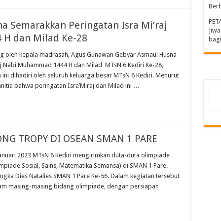
Berb
PET
 Semarakkan Peringatan Isra Mi’raj
Jiw
H dan Milad Ke-28
bagi
ung oleh kepala madrasah, Agus Gunawan Gebyar Asmaul Husna
aj Nabi Muhammad 1444 H dan Milad MTsN 6 Kediri Ke-28,
ini dihadiri oleh seluruh keluarga besar MTsN 6 Kediri. Menurut
nitia bahwa peringatan Isra’Miraj dan Milad ini …
ONG TROPY DI OSEAN SMAN 1 PARE
Januari 2023 MTsN 6 Kediri mengirimkan duta-duta olimpiade
impiade Sosial, Sains, Matematika Semansa) di SMAN 1 Pare.
ngka Dies Natalies SMAN 1 Pare Ke-56. Dalam kegiatan tersebut
lam masing-masing bidang olimpiade, dengan persiapan