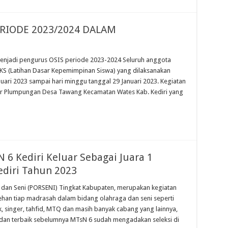
RIODE 2023/2024 DALAM
 menjadi pengurus OSIS periode 2023-2024 Seluruh anggota
DKS (Latihan Dasar Kepemimpinan Siswa) yang dilaksanakan
anuari 2023 sampai hari minggu tanggal 29 Januari 2023. Kegiatan
er Plumpungan Desa Tawang Kecamatan Wates Kab. Kediri yang
N 6 Kediri Keluar Sebagai Juara 1
diri Tahun 2023
a dan Seni (PORSENI) Tingkat Kabupaten, merupakan kegiatan
ehan tiap madrasah dalam bidang olahraga dan seni seperti
tik, singer, tahfid, MTQ dan masih banyak cabang yang lainnya,
dan terbaik sebelumnya MTsN 6 sudah mengadakan seleksi di