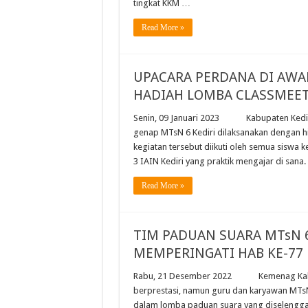
tingkat KKM …
Read More »
UPACARA PERDANA DI AWA
HADIAH LOMBA CLASSMEE
Senin, 09 Januari 2023 Kabupaten Kediri 
genap MTsN 6 Kediri dilaksanakan dengan h
kegiatan tersebut diikuti oleh semua siswa 
3 IAIN Kediri yang praktik mengajar di sana
Read More »
TIM PADUAN SUARA MTsN 
MEMPERINGATI HAB KE-77
Rabu, 21 Desember 2022 Kemenag Kabupat
berprestasi, namun guru dan karyawan MTs
dalam lomba paduan suara yang diselengga