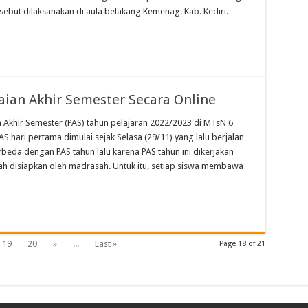
ebut dilaksanakan di aula belakang Kemenag. Kab. Kediri.
ian Akhir Semester Secara Online
n Akhir Semester (PAS) tahun pelajaran 2022/2023 di MTsN 6
AS hari pertama dimulai sejak Selasa (29/11) yang lalu berjalan
berbeda dengan PAS tahun lalu karena PAS tahun ini dikerjakan
udah disiapkan oleh madrasah. Untuk itu, setiap siswa membawa
19
20
»
...
Last »
Page 18 of 21