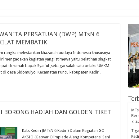
gelar Serentak di MTsN 6
WANITA PERSATUAN (DWP) MTsN 6
KILAT MEMBATIK
alam rangka melestarikan khazanah budaya Indonesia khususnya
iri mengadakan kegiatan yang istimewa yaitu pelatihan singkat
mpat di rumah bapak Syaiful ,sebagai salah satu pelaku UMKM
t di desa Sidomulyo Kecamatan Puncu kabupaten Kediri.
Ter
MTsN
RI BORONG HADIAH DAN GOLDEN TIKET
Bers
7, 2
Kab. Kediri (MTsN 6 Kediri) Dalam Kegiatan GO
Tiga
Kedi
AKSIO (Gebyar Olimpiade Ajang Kompetensi Seni