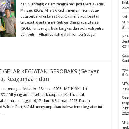
Inkl
dan Olahraga) dalam rangka hari jadi MAN 3 Kediri,
202
Minggu (26/2) MTsN 6 kediri mengirimkan duta-
duta terbaiknya kelas IX untuk mengikuti kegitan
Koba
MTsN
tersebut, diantaranya Gebyar Olimpiade Literasi
81 R
(GOL), Tenis meja, bulu tangkis, dan bola voli putra
dan putri. Alhamdulilah dalam lomba Gebyar
Sine
Bent
30, 
Kepa
Kon
Ayo
I GELAR KEGIATAN GEROBAKS (Gebyar
6 Ke
sa, Keagamaan dan
MTsN
memperingati Milad ke-28 tahun 2023, MTsN 6 Kediri
Pus
SD / MI yang ada di sekitar kabupaten Kediri. untuk
Shar
kan mulai tanggal 16,17, dan 18 Februari 2023. Dalam
Insp
 Wildan Bari, M.Pd.I menyampaikan bahwa tema kegiatan ini
Rut
i …
202
MTsN
mela