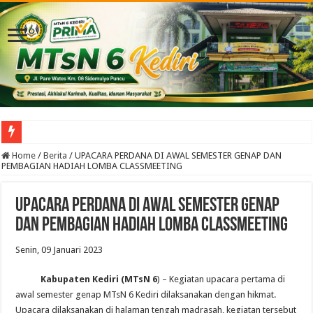
Tiga Agenda Strategis Digelar Serentak di MTsN 6 Kediri, Perkuat Transformasi 
Home
/
Berita
/
UPACARA PERDANA DI AWAL SEMESTER GENAP DAN
PEMBAGIAN HADIAH LOMBA CLASSMEETING
UPACARA PERDANA DI AWAL SEMESTER GENAP
DAN PEMBAGIAN HADIAH LOMBA CLASSMEETING
Senin, 09 Januari 2023
Kabupaten Kediri (MTsN 6
) – Kegiatan upacara pertama di
awal semester genap MTsN 6 Kediri dilaksanakan dengan hikmat.
Upacara dilaksanakan di halaman tengah madrasah, kegiatan tersebut