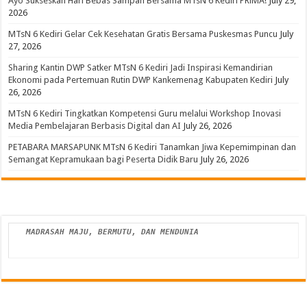
Ayo Sukseskan Hari Bebas Sampah Bersama MTsN 6 Kediri PRiMA!
July 29,
2026
MTsN 6 Kediri Gelar Cek Kesehatan Gratis Bersama Puskesmas Puncu
July
27, 2026
Sharing Kantin DWP Satker MTsN 6 Kediri Jadi Inspirasi Kemandirian
Ekonomi pada Pertemuan Rutin DWP Kankemenag Kabupaten Kediri
July
26, 2026
MTsN 6 Kediri Tingkatkan Kompetensi Guru melalui Workshop Inovasi
Media Pembelajaran Berbasis Digital dan AI
July 26, 2026
PETABARA MARSAPUNK MTsN 6 Kediri Tanamkan Jiwa Kepemimpinan dan
Semangat Kepramukaan bagi Peserta Didik Baru
July 26, 2026
MADRASAH MAJU, BERMUTU, DAN MENDUNIA