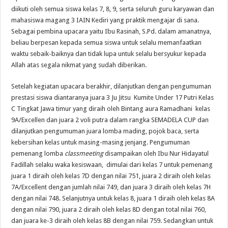
diikuti oleh semua siswa kelas 7, 8, 9, serta seluruh guru karyawan dan
mahasiswa magang 3 IAIN Kediri yang praktik mengajar di sana.
Sebagai pembina upacara yaitu Ibu Rasinah, S.Pd. dalam amanatnya,
beliau berpesan kepada semua siswa untuk selalu memanfaatkan
waktu sebaik-baiknya dan tidak lupa untuk selalu bersyukur kepada
Allah atas segala nikmat yang sudah diberikan.
Setelah kegiatan upacara berakhir, dilanjutkan dengan pengumuman
prestasi siswa diantaranya juara 3 Ju Jitsu Kumite Under 17 Putri Kelas
C Tingkat Jawa timur yang diraih oleh Bintang aura Ramadhani kelas
9A/Excellen dan juara 2 voli putra dalam rangka SEMADELA CUP dan
dilanjutkan pengumuman juara lomba mading, pojok baca, serta
kebersihan kelas untuk masing-masing jenjang. Pengumuman
pemenang lomba
classmeeting
disampaikan oleh Ibu Nur Hidayatul
Fadillah selaku waka kesiswaan, dimulai dari kelas 7 untuk pemenang
juara 1 diraih oleh kelas 7D dengan nilai 751, juara 2 diraih oleh kelas
7A/Excellent dengan jumlah nilai 749, dan juara 3 diraih oleh kelas 7H
dengan nilai 748. Selanjutnya untuk kelas 8, juara 1 diraih oleh kelas 8A
dengan nilai 790, juara 2 diraih oleh kelas 8D dengan total nilai 760,
dan juara ke-3 diraih oleh kelas 8B dengan nilai 759. Sedangkan untuk