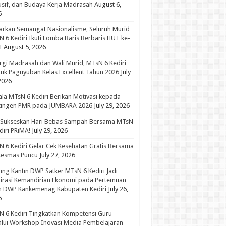
usif, dan Budaya Kerja Madrasah
August 6,
6
rkan Semangat Nasionalisme, Seluruh Murid
 6 Kediri Ikuti Lomba Baris Berbaris HUT ke-
I
August 5, 2026
rgi Madrasah dan Wali Murid, MTsN 6 Kediri
uk Paguyuban Kelas Excellent Tahun 2026
July
2026
la MTsN 6 Kediri Berikan Motivasi kepada
tingen PMR pada JUMBARA 2026
July 29, 2026
 Sukseskan Hari Bebas Sampah Bersama MTsN
diri PRiMA!
July 29, 2026
 6 Kediri Gelar Cek Kesehatan Gratis Bersama
kesmas Puncu
July 27, 2026
ing Kantin DWP Satker MTsN 6 Kediri Jadi
irasi Kemandirian Ekonomi pada Pertemuan
in DWP Kankemenag Kabupaten Kediri
July 26,
6
 6 Kediri Tingkatkan Kompetensi Guru
lui Workshop Inovasi Media Pembelajaran