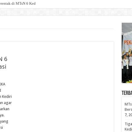
erentak di MTsN 6 Kediri, Perkuat Transfo
N 6
asi
KKA
I
Terb
 Kediri
an agar
MTsN
warkan
Bers
7, 2
ya.
 yang
Tiga
si
Kedi