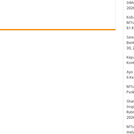
Inkl
202
Koba
MTsN
81 R
Sine
Bent
30, 
Kepa
Kon
Ayo
6 Ke
MTsN
Pus
Shar
Insp
Rut
202
MTsN
mela