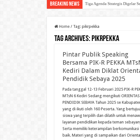
Breaking News
Tiga Agenda Strategis Digelar S
Home
/
Tag:
pikrpekka
Tag Archives:
pikrpekka
Pintar Publik Speaking
Bersama PIK-R PEKKA MTs
Kediri Dalam Diklat Orient
Pendidik Sebaya 2025
Pada tanggal 12-13 Februari 2025 PIK-R PE
MTsN 6 Kediri Sedang mengikuti ORIENTAS
PENDIDIK SEBAYA Tahun 2025 se Kabupaten
yang di ikuti oleh 160 Peserta. Yang bertuju
siswa yang terpilih dan dilatih untuk mena
layanan pendidikan kepada teman sebayan
Serta memiliki keterampilan berkomunikasi
baik. Materi yang di sampaikan dari Orienta