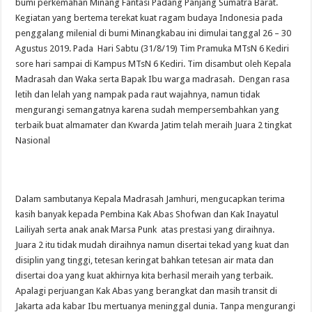
bumi perkemahan Minang Fantasi Padang Panjang Sumatra Barat.
Kegiatan yang bertema terekat kuat ragam budaya Indonesia pada
penggalang milenial di bumi Minangkabau ini dimulai tanggal 26 – 30
Agustus 2019. Pada Hari Sabtu (31/8/19) Tim Pramuka MTsN 6 Kediri
sore hari sampai di Kampus MTsN 6 Kediri. Tim disambut oleh Kepala
Madrasah dan Waka serta Bapak Ibu warga madrasah. Dengan rasa
letih dan lelah yang nampak pada raut wajahnya, namun tidak
mengurangi semangatnya karena sudah mempersembahkan yang
terbaik buat almamater dan Kwarda Jatim telah meraih Juara 2 tingkat
Nasional
Dalam sambutanya Kepala Madrasah Jamhuri, mengucapkan terima
kasih banyak kepada Pembina Kak Abas Shofwan dan Kak Inayatul
Lailiyah serta anak anak Marsa Punk atas prestasi yang diraihnya.
Juara 2 itu tidak mudah diraihnya namun disertai tekad yang kuat dan
disiplin yang tinggi, tetesan keringat bahkan tetesan air mata dan
disertai doa yang kuat akhirnya kita berhasil meraih yang terbaik.
Apalagi perjuangan Kak Abas yang berangkat dan masih transit di
Jakarta ada kabar Ibu mertuanya meninggal dunia. Tanpa mengurangi