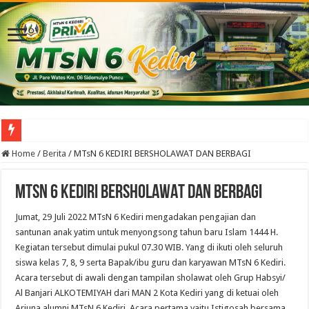
Tiga Agenda Strategis Digelar Serentak di MTsN 6 Kediri, Perkuat Transformasi 
Home
/
Berita
/
MTsN 6 KEDIRI BERSHOLAWAT DAN BERBAGI
MTsN 6 KEDIRI BERSHOLAWAT DAN BERBAGI
Jumat, 29 Juli 2022 MTsN 6 Kediri mengadakan pengajian dan
santunan anak yatim untuk menyongsong tahun baru Islam 1444 H.
Kegiatan tersebut dimulai pukul 07.30 WIB. Yang di ikuti oleh seluruh
siswa kelas 7, 8, 9 serta Bapak/ibu guru dan karyawan MTsN 6 Kediri.
Acara tersebut di awali dengan tampilan sholawat oleh Grup Habsyi/
Al Banjari ALKOTEMIYAH dari MAN 2 Kota Kediri yang di ketuai oleh
Arjuna alumni MTsN 6 Kediri. Acara pertama yaitu Istigosah bersama