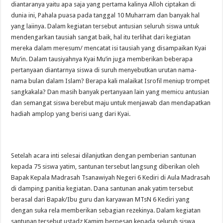
diantaranya yaitu apa saja yang pertama kalinya Alloh ciptakan di
dunia ini, Pahala puasa pada tanggal 10 Muharram dan banyak hal
yang laiinya. Dalam kegiatan tersebut antusian seluruh siswa untuk
mendengarkan tausiah sangat baik, hal itu terlihat dari kegiatan
mereka dalam meresum/ mencatat isi tausiah yang disampaikan Kyai
Mu’in. Dalam tausiyahnya Kyai Mu’in juga memberikan beberapa
pertanyaan diantarnya siswa di suruh menyebutkan urutan nama-
nama bulan dalam Islam? Berapa kali malaikat Isrofil meniup trompet
sangkakala? Dan masih banyak pertanyaan lain yang memicu antusian
dan semangat siswa berebut maju untuk menjawab dan mendapatkan
hadiah amplop yang berisi uang dari Kyai.
Setelah acara inti selesai dilanjutkan dengan pemberian santunan
kepada 75 siswa yatim, santunan tersebut langsung diberikan oleh
Bapak Kepala Madrasah Tsanawiyah Negeri 6 Kediri di Aula Madrasah
di damping panitia kegiatan. Dana santunan anak yatim tersebut
berasal dari Bapak/Ibu guru dan karyawan MTsN 6 Kediri yang
dengan suka rela memberikan sebagian rezekinya. Dalam kegiatan
santunan tersebut ustadz Kamim berpesan kepada seluruh siswa