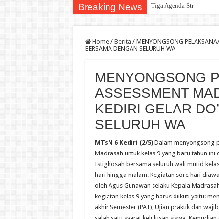
Breaking News
Tiga Agenda Strategis Dig
Home
/
Berita
/
MENYONGSONG PELAKSANAAN 
BERSAMA DENGAN SELURUH WA
MENYONGSONG P
ASSESSMENT MADR
KEDIRI GELAR D
SELURUH WA
MTsN 6 Kediri (2/5)
Dalam menyongsong pe
Madrasah untuk kelas 9 yang baru tahun ini 
Istighosah bersama seluruh wali murid kelas
hari hingga malam. Kegiatan sore hari diaw
oleh Agus Gunawan selaku Kepala Madrasah
kegiatan kelas 9 yang harus diikuti yaitu: m
akhir Semester (PAT), Ujian praktik dan wa
salah satu syarat kelulusan siswa. Kemudi