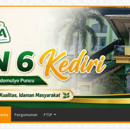
erita
Pengumuman
PTSP