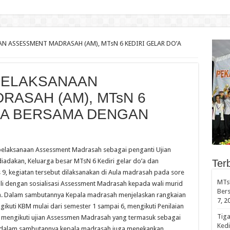
elar Serent
ASSESSMENT MADRASAH (AM), MTsN 6 KEDIRI GELAR DO’A
ELAKSANAAN
ASAH (AM), MTsN 6
O’A BERSAMA DENGAN
laksanaan Assessment Madrasah sebagai penganti Ujian
diadakan, Keluarga besar MTsN 6 Kediri gelar do’a dan
Ter
 9, kegiatan tersebut dilaksanakan di Aula madrasah pada sore
MTsN
ali dengan sosialisasi Assessment Madrasah kepada wali murid
Bers
. Dalam sambutannya Kepala madrasah menjelaskan rangkaian
7, 2
engikuti KBM mulai dari semester 1 sampai 6, mengikuti Penilaian
Tiga
jib mengikuti ujian Assessmen Madrasah yang termasuk sebagai
Kedi
an dalam sambutannya kepala madrasah juga menekankan