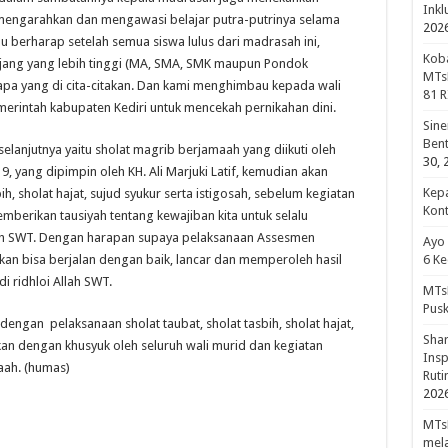
Inkl
mengarahkan dan mengawasi belajar putra-putrinya selama
202
au berharap setelah semua siswa lulus dari madrasah ini,
Koba
jang yang lebih tinggi (MA, SMA, SMK maupun Pondok
MTsN
apa yang di cita-citakan. Dan kami menghimbau kepada wali
81 R
erintah kabupaten Kediri untuk mencekah pernikahan dini.
Sine
Bent
 selanjutnya yaitu sholat magrib berjamaah yang diikuti oleh
30, 
9, yang dipimpin oleh KH. Ali Marjuki Latif, kemudian akan
Kepa
ih, sholat hajat, sujud syukur serta istigosah, sebelum kegiatan
Kon
memberikan tausiyah tentang kewajiban kita untuk selalu
lah SWT. Dengan harapan supaya pelaksanaan Assesmen
Ayo
kan bisa berjalan dengan baik, lancar dan memperoleh hasil
6 Ke
i ridhloi Allah SWT.
MTsN
Pus
 dengan pelaksanaan sholat taubat, sholat tasbih, sholat hajat,
Shar
akan dengan khusyuk oleh seluruh wali murid dan kegiatan
Insp
maah. (humas)
Rut
202
MTsN
mela