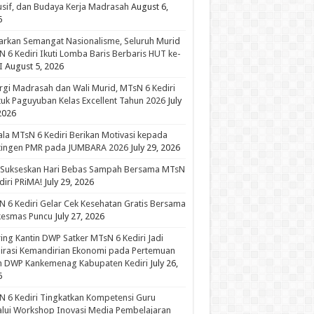
usif, dan Budaya Kerja Madrasah
August 6,
6
rkan Semangat Nasionalisme, Seluruh Murid
 6 Kediri Ikuti Lomba Baris Berbaris HUT ke-
I
August 5, 2026
rgi Madrasah dan Wali Murid, MTsN 6 Kediri
uk Paguyuban Kelas Excellent Tahun 2026
July
2026
la MTsN 6 Kediri Berikan Motivasi kepada
tingen PMR pada JUMBARA 2026
July 29, 2026
 Sukseskan Hari Bebas Sampah Bersama MTsN
diri PRiMA!
July 29, 2026
 6 Kediri Gelar Cek Kesehatan Gratis Bersama
kesmas Puncu
July 27, 2026
ing Kantin DWP Satker MTsN 6 Kediri Jadi
irasi Kemandirian Ekonomi pada Pertemuan
in DWP Kankemenag Kabupaten Kediri
July 26,
6
 6 Kediri Tingkatkan Kompetensi Guru
lui Workshop Inovasi Media Pembelajaran