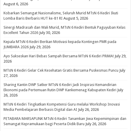
August 6, 2026
Kobarkan Semangat Nasionalisme, Seluruh Murid MTsN 6 Kediri Ikuti
Lomba Baris Berbaris HUT ke-81 RI
August 5, 2026
Sinergi Madrasah dan Wali Murid, MTsN 6 Kediri Bentuk Paguyuban Kelas
Excellent Tahun 2026
July 30, 2026
Kepala MTsN 6 Kediri Berikan Motivasi kepada Kontingen PMR pada
JUMBARA 2026
July 29, 2026
Ayo Sukseskan Hari Bebas Sampah Bersama MTsN 6 Kediri PRiMA!
July 29,
2026
MTsN 6 Kediri Gelar Cek Kesehatan Gratis Bersama Puskesmas Puncu
July
27, 2026
Sharing Kantin DWP Satker MTsN 6 Kediri Jadi Inspirasi Kemandirian
Ekonomi pada Pertemuan Rutin DWP Kankemenag Kabupaten Kediri
July
26, 2026
MTsN 6 Kediri Tingkatkan Kompetensi Guru melalui Workshop Inovasi
Media Pembelajaran Berbasis Digital dan AI
July 26, 2026
PETABARA MARSAPUNK MTsN 6 Kediri Tanamkan Jiwa Kepemimpinan dan
Semangat Kepramukaan bagi Peserta Didik Baru
July 26, 2026