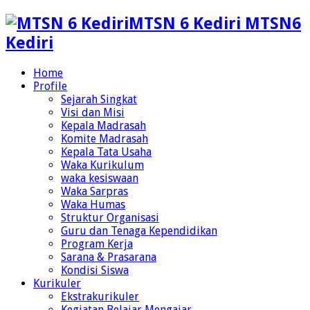
MTSN 6 Kediri MTSN6
Kediri
Home
Profile
Sejarah Singkat
Visi dan Misi
Kepala Madrasah
Komite Madrasah
Kepala Tata Usaha
Waka Kurikulum
waka kesiswaan
Waka Sarpras
Waka Humas
Struktur Organisasi
Guru dan Tenaga Kependidikan
Program Kerja
Sarana & Prasarana
Kondisi Siswa
Kurikuler
Ekstrakurikuler
Kegiatan Belajar Mengajar