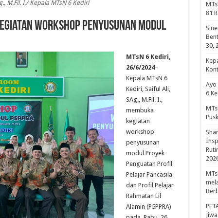
Ag., M.Fil. I./ Kepala MTsN 6 Kediri
MTsN
81 R
 Kegiatan Workshop Penyusunan Modul
Sine
Bent
30, 
MTsN 6 Kediri,
Kepa
26/6/2024
–
Kon
Kepala MTsN 6
Ayo
Kediri, Saiful Ali,
6 Ke
SAg., M.Fil. I.,
MTsN
membuka
Pus
kegiatan
workshop
Shar
Insp
penyusunan
Rut
modul Proyek
202
Penguatan Profil
MTsN
Pelajar Pancasila
mela
dan Profil Pelajar
Berb
Rahmatan Lil
PET
Alamin (P5PPRA)
Jiw
pada, Rabu, 26