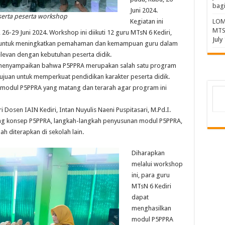
bagi
Juni 2024.
beserta peserta workshop
Kegiatan ini
LOM
MTS
26-29 Juni 2024. Workshop ini diikuti 12 guru MTsN 6 Kediri,
July
n untuk meningkatkan pemahaman dan kemampuan guru dalam
levan dengan kebutuhan peserta didik.
 menyampaikan bahwa P5PPRA merupakan salah satu program
juan untuk memperkuat pendidikan karakter peserta didik.
n modul P5PPRA yang matang dan terarah agar program ini
osen IAIN Kediri, Intan Nuyulis Naeni Puspitasari, M.Pd.I.
g konsep P5PPRA, langkah-langkah penyusunan modul P5PPRA,
h diterapkan di sekolah lain.
Diharapkan
melalui workshop
ini, para guru
MTsN 6 Kediri
dapat
menghasilkan
modul P5PPRA