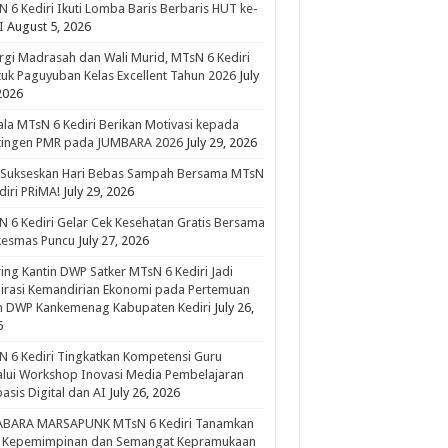
 6 Kediri Ikuti Lomba Baris Berbaris HUT ke-
I
August 5, 2026
rgi Madrasah dan Wali Murid, MTsN 6 Kediri
uk Paguyuban Kelas Excellent Tahun 2026
July
2026
la MTsN 6 Kediri Berikan Motivasi kepada
tingen PMR pada JUMBARA 2026
July 29, 2026
 Sukseskan Hari Bebas Sampah Bersama MTsN
diri PRiMA!
July 29, 2026
 6 Kediri Gelar Cek Kesehatan Gratis Bersama
kesmas Puncu
July 27, 2026
ing Kantin DWP Satker MTsN 6 Kediri Jadi
irasi Kemandirian Ekonomi pada Pertemuan
in DWP Kankemenag Kabupaten Kediri
July 26,
6
 6 Kediri Tingkatkan Kompetensi Guru
lui Workshop Inovasi Media Pembelajaran
asis Digital dan AI
July 26, 2026
ABARA MARSAPUNK MTsN 6 Kediri Tanamkan
a Kepemimpinan dan Semangat Kepramukaan