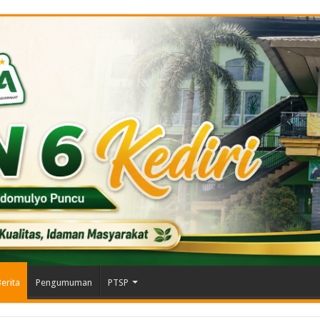
erita
Pengumuman
PTSP