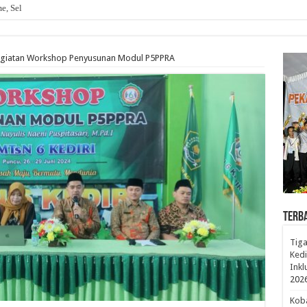
, Seluruh Murid MTsN 6 Kediri Ikuti Lomba Baris Berbaris HUT k
Kegiatan Workshop Penyusunan Modul P5PPRA
Terb
Tiga
Kedi
Inkl
202
Koba