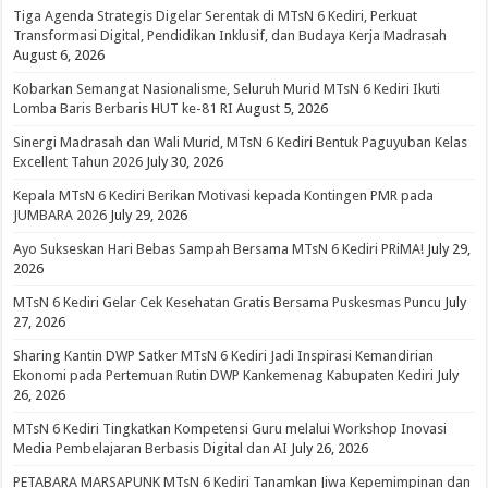
Tiga Agenda Strategis Digelar Serentak di MTsN 6 Kediri, Perkuat
Transformasi Digital, Pendidikan Inklusif, dan Budaya Kerja Madrasah
August 6, 2026
Kobarkan Semangat Nasionalisme, Seluruh Murid MTsN 6 Kediri Ikuti
Lomba Baris Berbaris HUT ke-81 RI
August 5, 2026
Sinergi Madrasah dan Wali Murid, MTsN 6 Kediri Bentuk Paguyuban Kelas
Excellent Tahun 2026
July 30, 2026
Kepala MTsN 6 Kediri Berikan Motivasi kepada Kontingen PMR pada
JUMBARA 2026
July 29, 2026
Ayo Sukseskan Hari Bebas Sampah Bersama MTsN 6 Kediri PRiMA!
July 29,
2026
MTsN 6 Kediri Gelar Cek Kesehatan Gratis Bersama Puskesmas Puncu
July
27, 2026
Sharing Kantin DWP Satker MTsN 6 Kediri Jadi Inspirasi Kemandirian
Ekonomi pada Pertemuan Rutin DWP Kankemenag Kabupaten Kediri
July
26, 2026
MTsN 6 Kediri Tingkatkan Kompetensi Guru melalui Workshop Inovasi
Media Pembelajaran Berbasis Digital dan AI
July 26, 2026
PETABARA MARSAPUNK MTsN 6 Kediri Tanamkan Jiwa Kepemimpinan dan