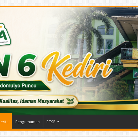
erita
Pengumuman
PTSP