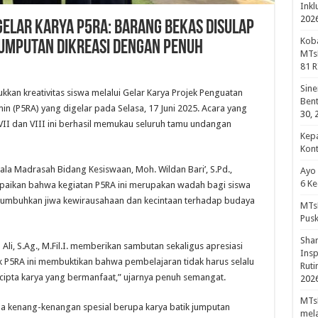
Inkl
202
Gelar Karya P5RA: Barang Bekas Disulap
Koba
 Jumputan Dikreasi dengan Penuh
MTsN
81 R
Sine
ukkan kreativitas siswa melalui Gelar Karya Projek Penguatan
Bent
amin (P5RA) yang digelar pada Selasa, 17 Juni 2025. Acara yang
30, 
II dan VIII ini berhasil memukau seluruh tamu undangan
Kepa
Kon
ala Madrasah Bidang Kesiswaan, Moh. Wildan Bari’, S.Pd.,
Ayo
6 Ke
paikan bahwa kegiatan P5RA ini merupakan wadah bagi siswa
umbuhkan jiwa kewirausahaan dan kecintaan terhadap budaya
MTsN
Pus
Shar
 Ali, S.Ag., M.Fil.I. memberikan sambutan sekaligus apresiasi
Insp
jek P5RA ini membuktikan bahwa pembelajaran tidak harus selalu
Rut
ncipta karya yang bermanfaat,” ujarnya penuh semangat.
202
MTsN
a kenang-kenangan spesial berupa karya batik jumputan
mela