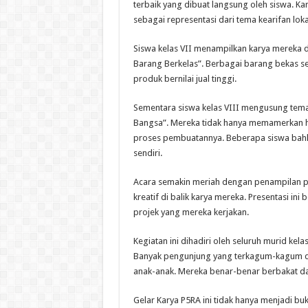
terbaik yang dibuat langsung oleh siswa. Kary
sebagai representasi dari tema kearifan loka
Siswa kelas VII menampilkan karya mereka 
Barang Berkelas”. Berbagai barang bekas sepe
produk bernilai jual tinggi.
Sementara siswa kelas VIII mengusung tema
Bangsa”. Mereka tidak hanya memamerkan ha
proses pembuatannya. Beberapa siswa bahk
sendiri.
Acara semakin meriah dengan penampilan pre
kreatif di balik karya mereka. Presentasi 
projek yang mereka kerjakan.
Kegiatan ini dihadiri oleh seluruh murid kela
Banyak pengunjung yang terkagum-kagum den
anak-anak. Mereka benar-benar berbakat dan 
Gelar Karya P5RA ini tidak hanya menjadi buk