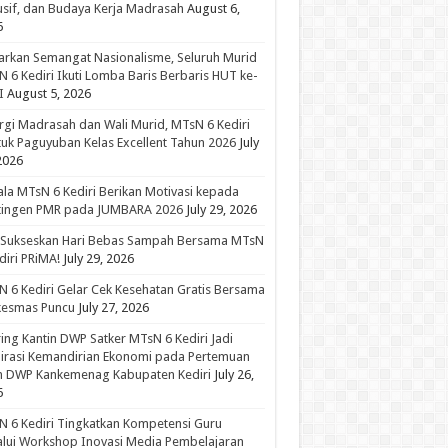
usif, dan Budaya Kerja Madrasah
August 6,
6
rkan Semangat Nasionalisme, Seluruh Murid
 6 Kediri Ikuti Lomba Baris Berbaris HUT ke-
I
August 5, 2026
rgi Madrasah dan Wali Murid, MTsN 6 Kediri
uk Paguyuban Kelas Excellent Tahun 2026
July
2026
la MTsN 6 Kediri Berikan Motivasi kepada
tingen PMR pada JUMBARA 2026
July 29, 2026
 Sukseskan Hari Bebas Sampah Bersama MTsN
diri PRiMA!
July 29, 2026
 6 Kediri Gelar Cek Kesehatan Gratis Bersama
kesmas Puncu
July 27, 2026
ing Kantin DWP Satker MTsN 6 Kediri Jadi
irasi Kemandirian Ekonomi pada Pertemuan
in DWP Kankemenag Kabupaten Kediri
July 26,
6
 6 Kediri Tingkatkan Kompetensi Guru
lui Workshop Inovasi Media Pembelajaran