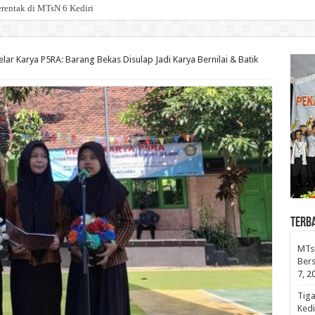
rentak di MTsN 6 Kediri, Perkuat Transformasi Digital, P
lar Karya P5RA: Barang Bekas Disulap Jadi Karya Bernilai & Batik
Terb
MTsN
Bers
7, 2
Tiga
Kedi