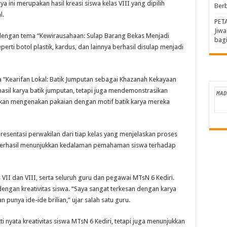
a ini merupakan hasil kreasi siswa kelas VIII yang dipilih
Berb
l.
PET
Jiw
dengan tema “Kewirausahaan: Sulap Barang Bekas Menjadi
bagi
rti botol plastik, kardus, dan lainnya berhasil disulap menjadi
 “Kearifan Lokal: Batik Jumputan sebagai Khazanah Kekayaan
sil karya batik jumputan, tetapi juga mendemonstrasikan
an mengenakan pakaian dengan motif batik karya mereka
sentasi perwakilan dari tiap kelas yang menjelaskan proses
ini berhasil menunjukkan kedalaman pemahaman siswa terhadap
s VII dan VIII, serta seluruh guru dan pegawai MTsN 6 Kediri.
gan kreativitas siswa. “Saya sangat terkesan dengan karya
punya ide-ide brilian,” ujar salah satu guru.
ti nyata kreativitas siswa MTsN 6 Kediri, tetapi juga menunjukkan