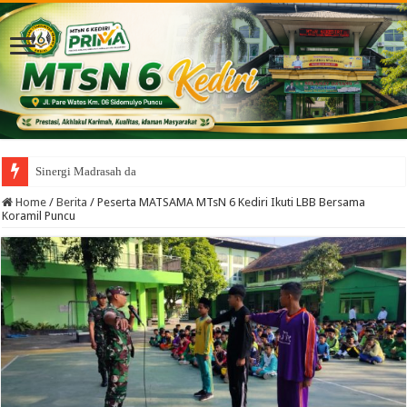
Sinergi Madrasah dan Wali Murid,
Home
/
Berita
/
Peserta MATSAMA MTsN 6 Kediri Ikuti LBB Bersama
Koramil Puncu