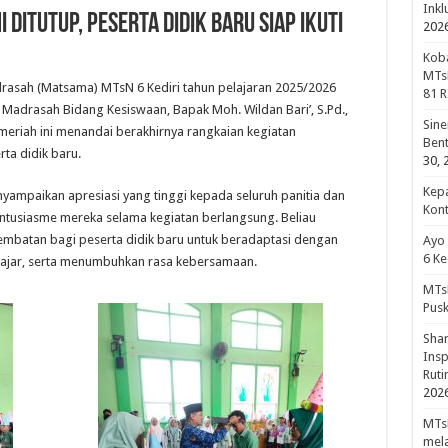
Inkl
Ditutup, Peserta Didik Baru Siap Ikuti
202
Koba
MTsN
adrasah (Matsama) MTsN 6 Kediri tahun pelajaran 2025/2026
81 R
la Madrasah Bidang Kesiswaan, Bapak Moh. Wildan Bari’, S.Pd.,
Sine
eriah ini menandai berakhirnya rangkaian kegiatan
Bent
ta didik baru.
30, 
Kepa
ampaikan apresiasi yang tinggi kepada seluruh panitia dan
Kon
 antusiasme mereka selama kegiatan berlangsung. Beliau
mbatan bagi peserta didik baru untuk beradaptasi dengan
Ayo
6 Ke
ajar, serta menumbuhkan rasa kebersamaan.
MTsN
Pus
Shar
Insp
Rut
202
MTsN
mela