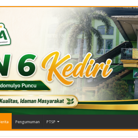
erita
Pengumuman
PTSP