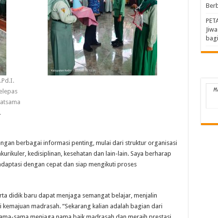
Berb
PET
Jiw
bagi
.Pd.I.
M
elepas
Matsama
.
engan berbagai informasi penting, mulai dari struktur organisasi
kurikuler, kedisiplinan, kesehatan dan lain-lain. Saya berharap
adaptasi dengan cepat dan siap mengikuti proses
erta didik baru dapat menjaga semangat belajar, menjalin
gi kemajuan madrasah. “Sekarang kalian adalah bagian dari
ersama-sama menjaga nama baik madrasah dan meraih prestasi