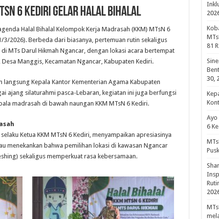
Inkl
sN 6 Kediri Gelar Halal Bihalal
202
Koba
 agenda Halal Bihalal Kelompok Kerja Madrasah (KKM) MTsN 6
MTsN
/3/2026). Berbeda dari biasanya, pertemuan rutin sekaligus
81 R
i MTs Darul Hikmah Ngancar, dengan lokasi acara bertempat
Sine
, Desa Manggis, Kecamatan Ngancar, Kabupaten Kediri.
Bent
30, 
ran langsung Kepala Kantor Kementerian Agama Kabupaten
agai ajang silaturahmi pasca-Lebaran, kegiatan ini juga berfungsi
Kepa
Kon
kepala madrasah di bawah naungan KKM MTsN 6 Kediri.
Ayo
rasah
6 Ke
.I., selaku Ketua KKM MTsN 6 Kediri, menyampaikan apresiasinya
MTsN
iau menekankan bahwa pemilihan lokasi di kawasan Ngancar
Pus
eshing) sekaligus memperkuat rasa kebersamaan.
Shar
Insp
Rut
202
MTsN
mela