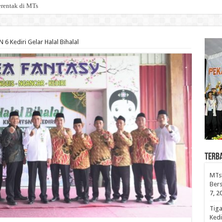
erentak di MTsN 6 Kediri, Perkuat Transformasi
 6 Kediri Gelar Halal Bihalal
Terb
MTsN
Bers
7, 2
Tiga
Kedi