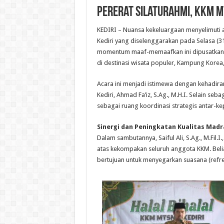
Pererat Silaturahmi, KKM MT
​KEDIRI – Nuansa kekeluargaan menyelimuti
Kediri yang diselenggarakan pada Selasa (31
momentum maaf-memaafkan ini dipusatkan d
di destinasi wisata populer, Kampung Korea
​Acara ini menjadi istimewa dengan kehadi
Kediri, Ahmad Fa’iz, S.Ag., M.H.I. Selain seb
sebagai ruang koordinasi strategis antar-
Sinergi dan Peningkatan Kualitas Mad
​Dalam sambutannya, Saiful Ali, S.Ag., M.Fil
atas kekompakan seluruh anggota KKM. Bel
bertujuan untuk menyegarkan suasana (refr