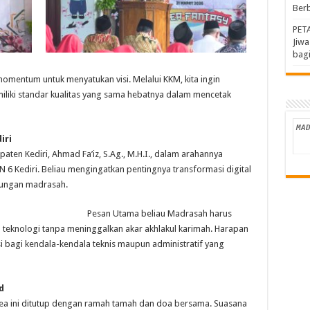
Berb
PET
Jiw
bagi
i momentum untuk menyatukan visi. Melalui KKM, kita ingin
iki standar kualitas yang sama hebatnya dalam mencetak
iri
aten Kediri, Ahmad Fa’iz, S.Ag., M.H.I., dalam arahannya
N 6 Kediri. Beliau mengingatkan pentingnya transformasi digital
kungan madrasah.
Pesan Utama beliau Madrasah harus
knologi tanpa meninggalkan akar akhlakul karimah. ​Harapan
 bagi kendala-kendala teknis maupun administratif yang
d
ea ini ditutup dengan ramah tamah dan doa bersama. Suasana