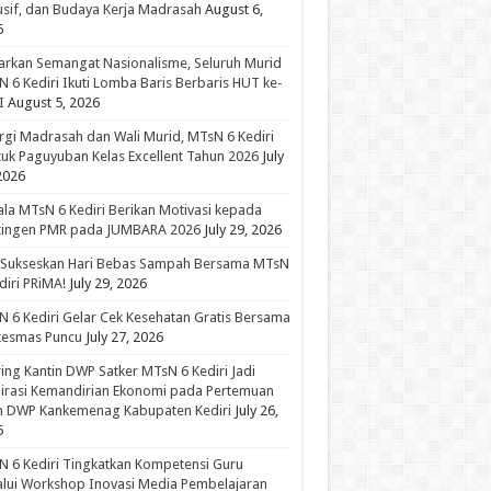
usif, dan Budaya Kerja Madrasah
August 6,
6
rkan Semangat Nasionalisme, Seluruh Murid
 6 Kediri Ikuti Lomba Baris Berbaris HUT ke-
I
August 5, 2026
rgi Madrasah dan Wali Murid, MTsN 6 Kediri
uk Paguyuban Kelas Excellent Tahun 2026
July
2026
la MTsN 6 Kediri Berikan Motivasi kepada
tingen PMR pada JUMBARA 2026
July 29, 2026
 Sukseskan Hari Bebas Sampah Bersama MTsN
diri PRiMA!
July 29, 2026
 6 Kediri Gelar Cek Kesehatan Gratis Bersama
kesmas Puncu
July 27, 2026
ing Kantin DWP Satker MTsN 6 Kediri Jadi
irasi Kemandirian Ekonomi pada Pertemuan
in DWP Kankemenag Kabupaten Kediri
July 26,
6
 6 Kediri Tingkatkan Kompetensi Guru
lui Workshop Inovasi Media Pembelajaran