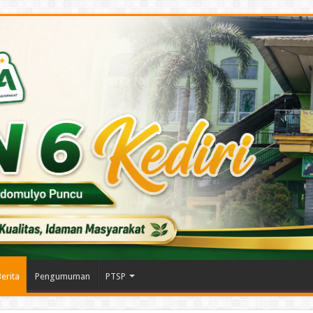
erita
Pengumuman
PTSP