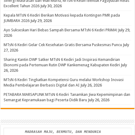
Sinergi Madrasah dan Wali Murid, MTsN 6 Kediri Bentuk Paguyuban Kelas
Excellent Tahun 2026
July 30, 2026
Kepala MTsN 6 Kediri Berikan Motivasi kepada Kontingen PMR pada
JUMBARA 2026
July 29, 2026
Ayo Sukseskan Hari Bebas Sampah Bersama MTsN 6 Kediri PRiMA!
July 29,
2026
MTsN 6 Kediri Gelar Cek Kesehatan Gratis Bersama Puskesmas Puncu
July
27, 2026
Sharing Kantin DWP Satker MTsN 6 Kediri Jadi Inspirasi Kemandirian
Ekonomi pada Pertemuan Rutin DWP Kankemenag Kabupaten Kediri
July
26, 2026
MTsN 6 Kediri Tingkatkan Kompetensi Guru melalui Workshop Inovasi
Media Pembelajaran Berbasis Digital dan AI
July 26, 2026
PETABARA MARSAPUNK MTsN 6 Kediri Tanamkan Jiwa Kepemimpinan dan
Semangat Kepramukaan bagi Peserta Didik Baru
July 26, 2026
MADRASAH MAJU, BERMUTU, DAN MENDUNIA