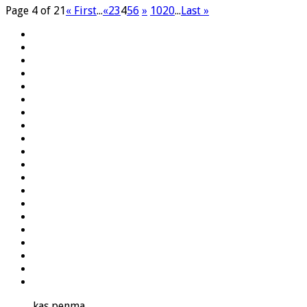
Page 4 of 21
« First
...
«
2
3
4
5
6
»
10
20
...
Last »
kas penma