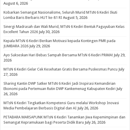
August 6, 2026
Kobarkan Semangat Nasionalisme, Seluruh Murid MTsN 6 Kediri Ikuti
Lomba Baris Berbaris HUT ke-81 RI
August 5, 2026
Sinergi Madrasah dan Wali Murid, MTsN 6 Kediri Bentuk Paguyuban Kelas
Excellent Tahun 2026
July 30, 2026
Kepala MTsN 6 Kediri Berikan Motivasi kepada Kontingen PMR pada
JUMBARA 2026
July 29, 2026
Ayo Sukseskan Hari Bebas Sampah Bersama MTsN 6 Kediri PRiMA!
July 29,
2026
MTsN 6 Kediri Gelar Cek Kesehatan Gratis Bersama Puskesmas Puncu
July
27, 2026
Sharing Kantin DWP Satker MTsN 6 Kediri Jadi Inspirasi Kemandirian
Ekonomi pada Pertemuan Rutin DWP Kankemenag Kabupaten Kediri
July
26, 2026
MTsN 6 Kediri Tingkatkan Kompetensi Guru melalui Workshop Inovasi
Media Pembelajaran Berbasis Digital dan AI
July 26, 2026
PETABARA MARSAPUNK MTsN 6 Kediri Tanamkan Jiwa Kepemimpinan dan
Semangat Kepramukaan bagi Peserta Didik Baru
July 26, 2026