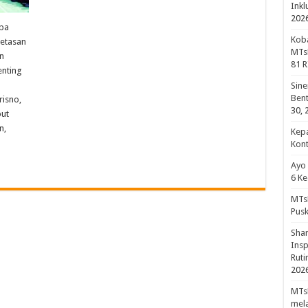
Inkl
202
npa
Koba
petasan
MTsN
n
81 R
nting
Sine
Bent
risno,
30, 
but
n,
Kepa
Kon
Ayo
6 Ke
MTsN
Pus
Shar
Insp
Rut
202
MTsN
mela