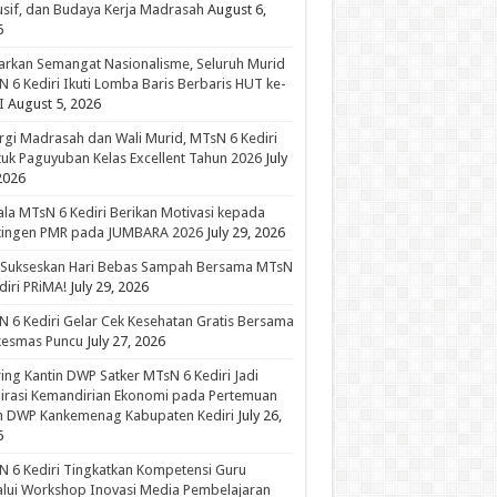
usif, dan Budaya Kerja Madrasah
August 6,
6
rkan Semangat Nasionalisme, Seluruh Murid
 6 Kediri Ikuti Lomba Baris Berbaris HUT ke-
I
August 5, 2026
rgi Madrasah dan Wali Murid, MTsN 6 Kediri
uk Paguyuban Kelas Excellent Tahun 2026
July
2026
la MTsN 6 Kediri Berikan Motivasi kepada
tingen PMR pada JUMBARA 2026
July 29, 2026
 Sukseskan Hari Bebas Sampah Bersama MTsN
diri PRiMA!
July 29, 2026
 6 Kediri Gelar Cek Kesehatan Gratis Bersama
kesmas Puncu
July 27, 2026
ing Kantin DWP Satker MTsN 6 Kediri Jadi
irasi Kemandirian Ekonomi pada Pertemuan
in DWP Kankemenag Kabupaten Kediri
July 26,
6
 6 Kediri Tingkatkan Kompetensi Guru
lui Workshop Inovasi Media Pembelajaran