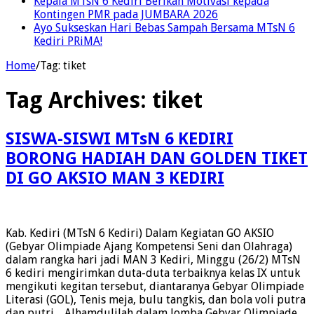
Kepala MTsN 6 Kediri Berikan Motivasi kepada
Kontingen PMR pada JUMBARA 2026
Ayo Sukseskan Hari Bebas Sampah Bersama MTsN 6
Kediri PRiMA!
Home
/
Tag:
tiket
Tag Archives:
tiket
SISWA-SISWI MTsN 6 KEDIRI
BORONG HADIAH DAN GOLDEN TIKET
DI GO AKSIO MAN 3 KEDIRI
Kab. Kediri (MTsN 6 Kediri) Dalam Kegiatan GO AKSIO
(Gebyar Olimpiade Ajang Kompetensi Seni dan Olahraga)
dalam rangka hari jadi MAN 3 Kediri, Minggu (26/2) MTsN
6 kediri mengirimkan duta-duta terbaiknya kelas IX untuk
mengikuti kegitan tersebut, diantaranya Gebyar Olimpiade
Literasi (GOL), Tenis meja, bulu tangkis, dan bola voli putra
dan putri. Alhamdulilah dalam lomba Gebyar Olimpiade