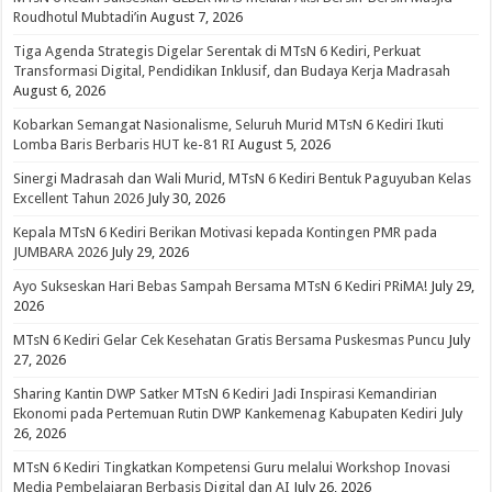
Roudhotul Mubtadi’in
August 7, 2026
Tiga Agenda Strategis Digelar Serentak di MTsN 6 Kediri, Perkuat
Transformasi Digital, Pendidikan Inklusif, dan Budaya Kerja Madrasah
August 6, 2026
Kobarkan Semangat Nasionalisme, Seluruh Murid MTsN 6 Kediri Ikuti
Lomba Baris Berbaris HUT ke-81 RI
August 5, 2026
Sinergi Madrasah dan Wali Murid, MTsN 6 Kediri Bentuk Paguyuban Kelas
Excellent Tahun 2026
July 30, 2026
Kepala MTsN 6 Kediri Berikan Motivasi kepada Kontingen PMR pada
JUMBARA 2026
July 29, 2026
Ayo Sukseskan Hari Bebas Sampah Bersama MTsN 6 Kediri PRiMA!
July 29,
2026
MTsN 6 Kediri Gelar Cek Kesehatan Gratis Bersama Puskesmas Puncu
July
27, 2026
Sharing Kantin DWP Satker MTsN 6 Kediri Jadi Inspirasi Kemandirian
Ekonomi pada Pertemuan Rutin DWP Kankemenag Kabupaten Kediri
July
26, 2026
MTsN 6 Kediri Tingkatkan Kompetensi Guru melalui Workshop Inovasi
Media Pembelajaran Berbasis Digital dan AI
July 26, 2026