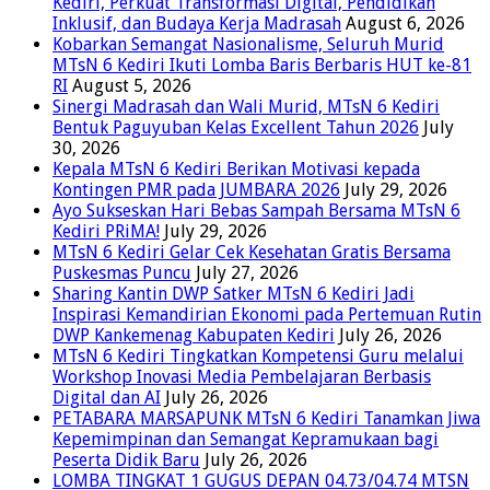
Kediri, Perkuat Transformasi Digital, Pendidikan
Inklusif, dan Budaya Kerja Madrasah
August 6, 2026
Kobarkan Semangat Nasionalisme, Seluruh Murid
MTsN 6 Kediri Ikuti Lomba Baris Berbaris HUT ke-81
RI
August 5, 2026
Sinergi Madrasah dan Wali Murid, MTsN 6 Kediri
Bentuk Paguyuban Kelas Excellent Tahun 2026
July
30, 2026
Kepala MTsN 6 Kediri Berikan Motivasi kepada
Kontingen PMR pada JUMBARA 2026
July 29, 2026
Ayo Sukseskan Hari Bebas Sampah Bersama MTsN 6
Kediri PRiMA!
July 29, 2026
MTsN 6 Kediri Gelar Cek Kesehatan Gratis Bersama
Puskesmas Puncu
July 27, 2026
Sharing Kantin DWP Satker MTsN 6 Kediri Jadi
Inspirasi Kemandirian Ekonomi pada Pertemuan Rutin
DWP Kankemenag Kabupaten Kediri
July 26, 2026
MTsN 6 Kediri Tingkatkan Kompetensi Guru melalui
Workshop Inovasi Media Pembelajaran Berbasis
Digital dan AI
July 26, 2026
PETABARA MARSAPUNK MTsN 6 Kediri Tanamkan Jiwa
Kepemimpinan dan Semangat Kepramukaan bagi
Peserta Didik Baru
July 26, 2026
LOMBA TINGKAT 1 GUGUS DEPAN 04.73/04.74 MTSN