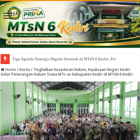
Tiga Agenda Strategis Digelar Serentak di MTsN 6 Kediri, Perkuat Transformasi
Home
/
Berita
/
Tingkatkan Kesadaran Hukum, Kejaksaan Negeri Kediri
Gelar Penerangan Hukum Siswa MTs se-Kabupaten Kediri di MTsN 6 Kediri