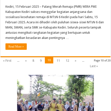
Kediri, 15 Februari 2025 – Palang Merah Remaja (PMR) WIRA PMI
Kabupaten Kediri sukses menggelar kegiatan anjangsana dan
sosialisasi kesehatan remaja di MTsN 6 Kediri pada hari Sabtu, 15
Februari 2025. Acara ini dihadiri oleh puluhan siswa-siswi MTsN 6 dan
MAN, SMAN, serta SMK se-Kabupate Kediri. Seluruh peserta tampak
antusias mengikuti rangkaian kegiatan yang bertujuan untuk
meningkatkan kesadaran akan pentingnya …
Read More »
10
« First
...
«
8
9
11
12
»
...
Page 10 of 20
Last »