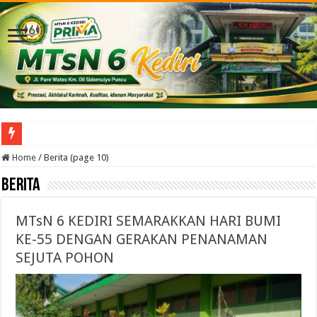
Tiga Agenda Strategis Digelar Serentak di MTsN 6 Kediri, Perkuat Transformasi D
Home
/
Berita (page 10)
Berita
MTsN 6 KEDIRI SEMARAKKAN HARI BUMI
KE-55 DENGAN GERAKAN PENANAMAN
SEJUTA POHON