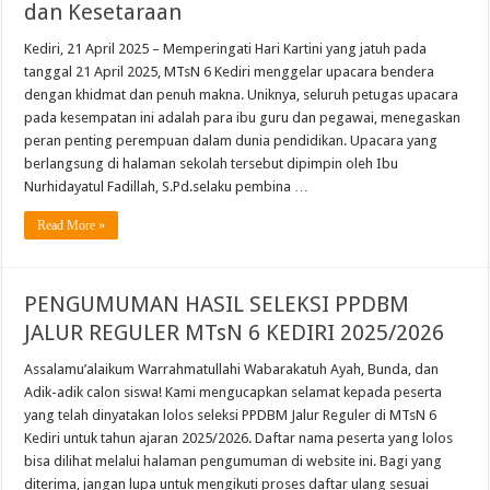
dan Kesetaraan
Kediri, 21 April 2025 – Memperingati Hari Kartini yang jatuh pada
tanggal 21 April 2025, MTsN 6 Kediri menggelar upacara bendera
dengan khidmat dan penuh makna. Uniknya, seluruh petugas upacara
pada kesempatan ini adalah para ibu guru dan pegawai, menegaskan
peran penting perempuan dalam dunia pendidikan. Upacara yang
berlangsung di halaman sekolah tersebut dipimpin oleh Ibu
Nurhidayatul Fadillah, S.Pd.selaku pembina …
Read More »
PENGUMUMAN HASIL SELEKSI PPDBM
JALUR REGULER MTsN 6 KEDIRI 2025/2026
Assalamu’alaikum Warrahmatullahi Wabarakatuh Ayah, Bunda, dan
Adik-adik calon siswa! Kami mengucapkan selamat kepada peserta
yang telah dinyatakan lolos seleksi PPDBM Jalur Reguler di MTsN 6
Kediri untuk tahun ajaran 2025/2026. Daftar nama peserta yang lolos
bisa dilihat melalui halaman pengumuman di website ini. Bagi yang
diterima, jangan lupa untuk mengikuti proses daftar ulang sesuai